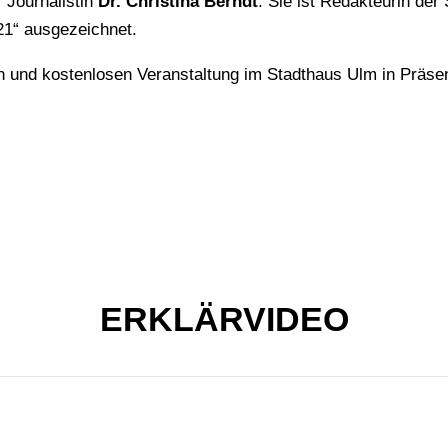
 Journalistin
Dr. Christina Berndt
. Sie ist Redakteurin de
21“ ausgezeichnet.
n und kostenlosen Veranstaltung im Stadthaus Ulm in Präse
ERKLÄRVIDEO