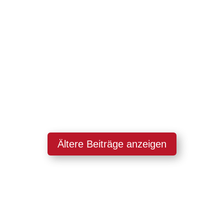
neue Runde gestartet – und diesmal
vollständig digital! Etwa 30
gründungsinteressierte Studierende der
Hochschule Biberach, der Universität Ulm
und der Technischen Hochschule Ulm
kamen online...
Ältere Beiträge anzeigen