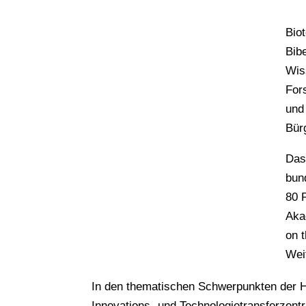
Bio
Bib
Wis
For
und 
Bür
Das 
bun
80 
Aka
on 
Wei
In den thematischen Schwerpunkten der H
Innovations- und Technologietransferzen