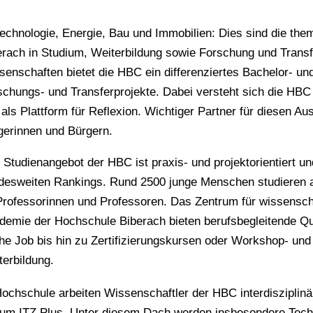
technologie, Energie, Bau und Immobilien: Dies sind die t
erach in Studium, Weiterbildung sowie Forschung und Trans
senschaften bietet die HBC ein differenziertes Bachelor- un
schungs- und Transferprojekte. Dabei versteht sich die HBC 
als Plattform für Reflexion. Wichtiger Partner für diesen Au
gerinnen und Bürgern.
Studienangebot der HBC ist praxis- und projektorientiert un
desweiten Rankings. Rund 2500 junge Menschen studieren a
Professorinnen und Professoren. Das Zentrum für wissenscha
demie der Hochschule Biberach bieten berufsbegleitende Qu
the Job bis hin zu Zertifizierungskursen oder Workshop- un
terbildung.
ochschule arbeiten Wissenschaftler der HBC interdisziplinä
trum ITZ Plus. Unter diesem Dach werden insbesondere Tech