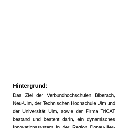
Download Projektkarten
Download Präsentation & Video-
Mitschnitt (passwortgeschützt)
Hintergrund:
Das Ziel der Verbundhochschulen Biberach,
Neu-Ulm, der Technischen Hochschule Ulm und
der Universität Ulm, sowie der Firma TriCAT
bestand und besteht darin, ein dynamisches
Innovationssystem in der Region Donau-Iller-