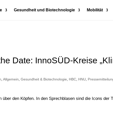
e
Gesundheit und Biotechnologie
Mobilität
 the Date: InnoSÜD-Kreise „Kl
n
,
Allgemein
,
Gesundheit & Biotechnologie
,
HBC
,
HNU
,
Pressemitteilu