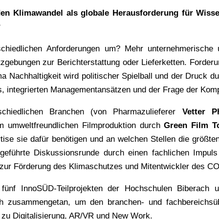
en Klimawandel als globale Herausforderung für Wisse
h?
iedlichen Anforderungen um? Mehr unternehmerische und 
tzgebungen zur Berichterstattung oder Lieferketten. Forde
 Nachhaltigkeit wird politischer Spielball und der Druck du
s, integrierten Managementansätzen und der Frage der Kom
rschiedlichen Branchen (von Pharmazulieferer
Vetter P
m umweltfreundlichen Filmproduktion durch
Green Film T
se sie dafür benötigen und an welchen Stellen die größten
eführte Diskussionsrunde durch einen fachlichen Impul
zur Förderung des Klimaschutzes und Mitentwickler des C
n fünf InnoSÜD-Teilprojekten der Hochschulen Biberach 
ch zusammengetan, um den branchen- und fachbereichsüb
n zu Digitalisierung, AR/VR und New Work.