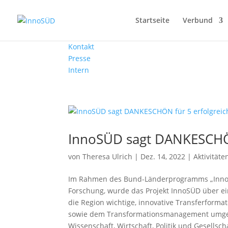
Startseite
Verbund
Kontakt
Presse
Intern
InnoSÜD sagt DANKESCHÖN 
von
Theresa Ulrich
|
Dez. 14, 2022
|
Aktivitäte
Im Rahmen des Bund-Länderprogramms „Innova
Forschung, wurde das Projekt InnoSÜD über ei
die Region wichtige, innovative Transferformat
sowie dem Transformationsmanagement umges
Wissenschaft, Wirtschaft, Politik und Gesellscha