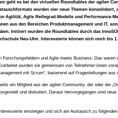
um geht es bei den virtuellen Roundtables der agilen Co
stauschformats wurden vier neue Themen konsolidiert, d
on Agilität, Agile Reifegrad-Modelle und Performance-M
nen aus den Bereichen Produktmanagement und IT, sonde
ben. Initiiert wurden die Roundtables durch das InnoSÜ
chschule Neu-Ulm. Interessierte können sich noch bis 1.
on Forschungsfeldern und Agile meets Business: Das waren 
. Erarbeitet wurden sie gemeinsam von Teilnehmer:innen v
tmanagement mit Scrum“, basierend auf Fragestellungen aus 
eils ein Mitglied aus der agilen Community, der oder die „
vorgestellt und diskutiert. Daraus hervorgegangen sind ne
nteressierte einsteigen und sich am Austausch zu folgenden