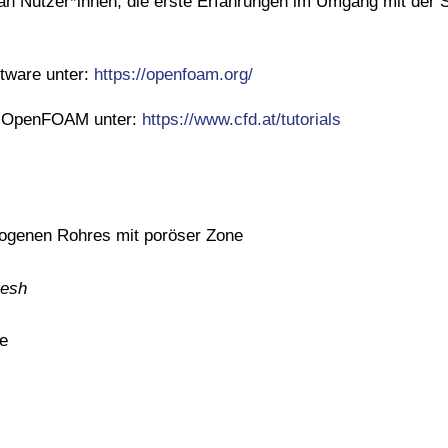
ch an Nutzer*innen, die erste Erfahrungen im Umgang mit der 
tware unter:
https://openfoam.org/
t OpenFOAM unter:
https://www.cfd.at/tutorials
ebogenen Rohres mit poröser Zone
Mesh
e