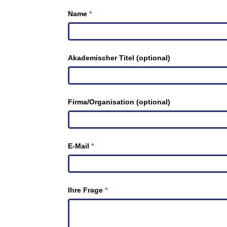
(ME-
Name
*
2)
Akademischer Titel (optional)
Firma/Organisation (optional)
E-Mail
*
Ihre Frage
*