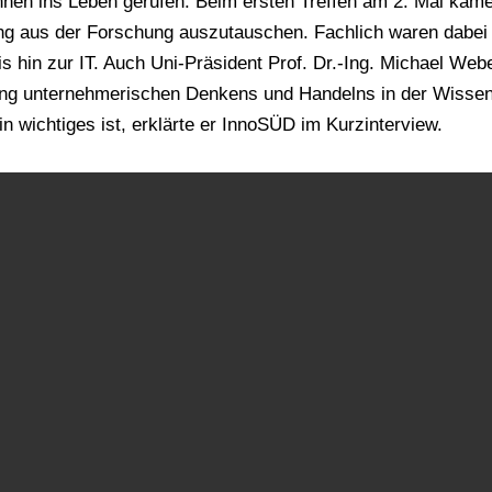
innen ins Leben gerufen. Beim ersten Treffen am 2. Mai k
 aus der Forschung auszutauschen. Fachlich waren dabei v
s hin zur IT. Auch Uni-Präsident Prof. Dr.-Ing. Michael Web
rung unternehmerischen Denkens und Handelns in der Wiss
in wichtiges ist, erklärte er InnoSÜD im Kurzinterview.