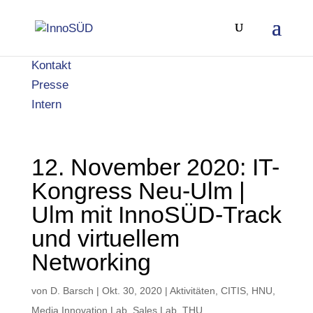
Kontakt
Presse
Intern
12. November 2020: IT-
Kongress Neu-Ulm |
Ulm mit InnoSÜD-Track
und virtuellem
Networking
von
D. Barsch
|
Okt. 30, 2020
|
Aktivitäten
,
CITIS
,
HNU
,
Media Innovation Lab
,
Sales Lab
,
THU
,