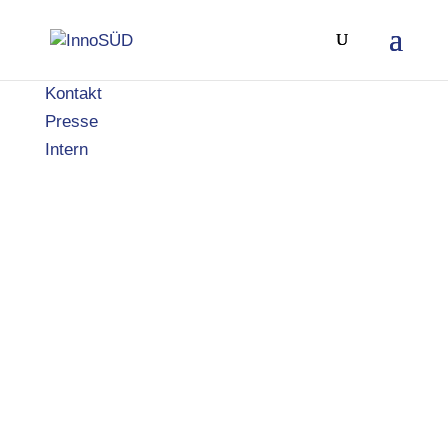
Kontakt
Presse
Intern
3. Chancen-
und
Risikowerkstatt
an der